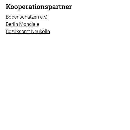
Kooperationspartner
Bodenschätzen e.V.
Berlin Mondiale
Bezirksamt Neukölln
Common views
conscious berlin
Clubhaus Phase II
Club Real / Organismendemokratie
Die Lernwerkstatt
Familienzentrum Debora
Guerilla Architects
INARTdis
Intercultural Projekt Butterbrot
Kulturlabor trial & error
Kulturschafft e.V.
Kulturnetzwerk Neukölln
Neuköllner Netzwerk Kulturelle