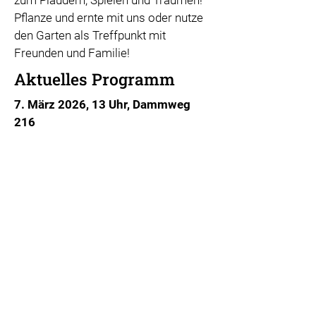
zum Plaudern, Spielen und Träumen!
Pflanze und ernte mit uns oder nutze
den Garten als Treffpunkt mit
Freunden und Familie!
Aktuelles Programm
7. März 2026, 13 Uhr, Dammweg
216
Saisonstart!
Wir eröffnen das neue Gartenjahr und
begrüßen den Frühling – alle sind
eingeladen!
Das
Projekt Kultur Raum Garten wird unterstützt
durch: